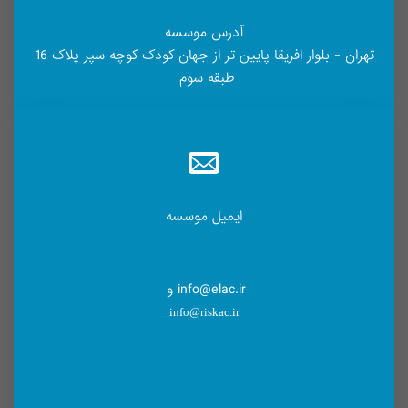
آدرس موسسه
تهران - بلوار افریقا پایین تر از جهان کودک کوچه سپر پلاک 16
طبقه سوم
ایمیل موسسه
info@elac.ir و
info@riskac.ir