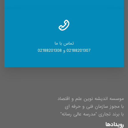
تماس با ما
02188201307 و 02188201308
موسسه اندیشه نوین علم و اقتصاد
با مجوز سازمان فنی و حرفه ای
با برند تجاری "مدرسه عالی رسانه"
رویدادها