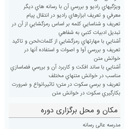
ويژگيهاي راديو و بررسي آن با رسانه هاي ديگر
معرفي و تعريف ابزارهاي راديو در انتقال پيام
تعريف و شناسايي كلمه بر اساس رمزگشايي از آن در
تبديل ادبيات كتبي به شفاهي
آشنايي با مهارتهاي رمزگشايي از كلمات؛لحن و تاكيد
تعريف و بررسي آوا و اصوات و استفاده آنها در
خوانش متن
آشنايي با ساند افكت و كاربرد آن و بررسي فضاسازي
مناسب در خوانش متنهاي مختلف
تعريف و برسي سكوت در متن؛ تاثير،انواع و ضرورت
بكارگيري سكوت در خوانش متن
مکان و محل برگزاری دوره
مدرسه عالی رسانه