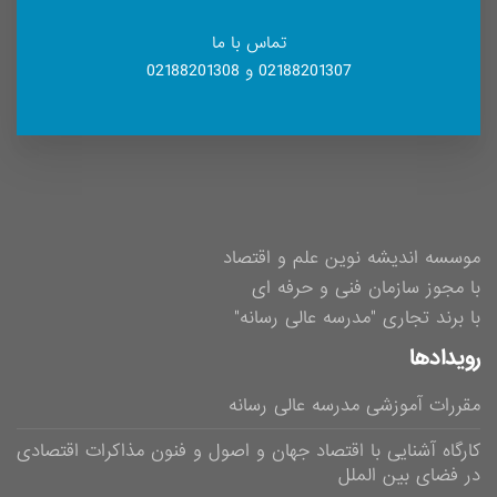
تماس با ما
02188201307 و 02188201308
موسسه اندیشه نوین علم و اقتصاد
با مجوز سازمان فنی و حرفه ای
با برند تجاری "مدرسه عالی رسانه"
رویدادها
مقررات آموزشی مدرسه عالی رسانه
کارگاه آشنایی با اقتصاد جهان و اصول و فنون مذاکرات اقتصادی
در فضای بین الملل