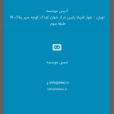
آدرس موسسه
تهران - بلوار افریقا پایین تر از جهان کودک کوچه سپر پلاک 16
طبقه سوم
ایمیل موسسه
info@elac.ir و
info@riskac.ir