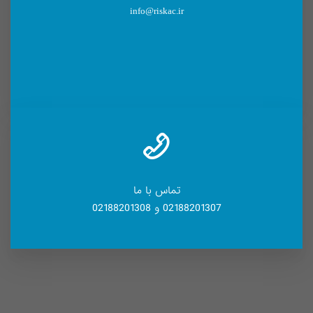
info@riskac.ir
تماس با ما
02188201307 و 02188201308