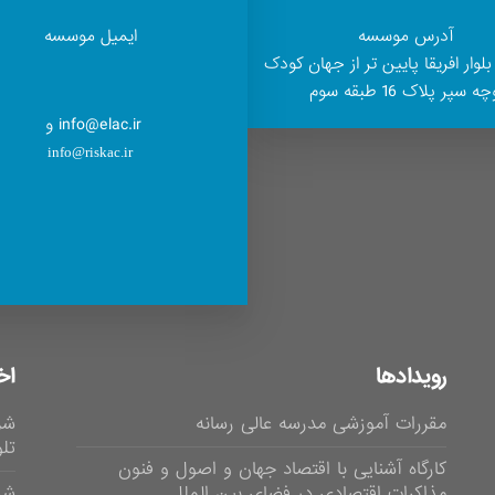
آدرس موسسه
ایمیل موسسه
بلوار افریقا پایین تر از جهان کودک
ه سپر پلاک 16 طبقه سوم
info@elac.ir و
info@riskac.ir
رویدادها
اخ
مقررات آموزشی مدرسه عالی رسانه
شر
تلوی
کارگاه آشنایی با اقتصاد جهان و اصول و فنون
مذاکرات اقتصادی در فضای بین الملل
شر