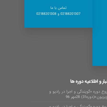
تماس با ما
02188201307 و 02188201308
بار و اطلاعیه دوره ها
وع دوره «گویندگی و اجرا در رادیو و
زیون»(دوره31) 28مهر 96
وع دوره «گویندگی و اجرا در رادیو و